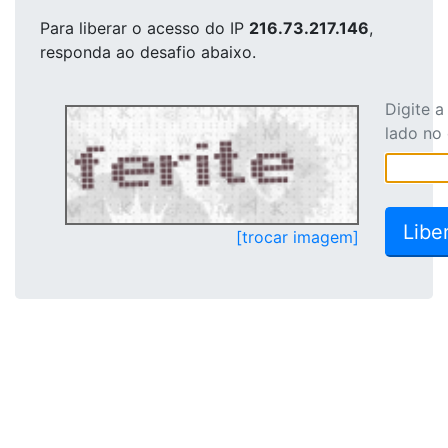
Para liberar o acesso
do IP
216.73.217.146
,
responda ao desafio abaixo.
Digite 
lado no
[trocar imagem]