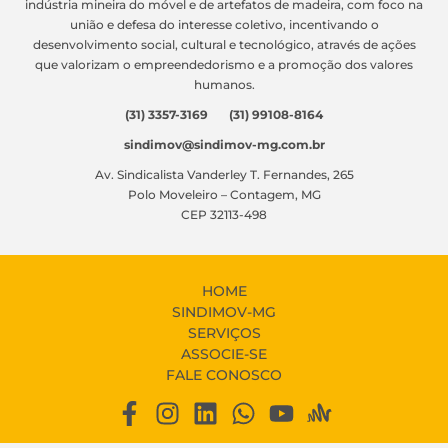
indústria mineira do móvel e de artefatos de madeira, com foco na
união e defesa do interesse coletivo, incentivando o
desenvolvimento social, cultural e tecnológico, através de ações
que valorizam o empreendedorismo e a promoção dos valores
humanos.
(31) 3357-3169 (31) 99108-8164
sindimov@sindimov-mg.com.br
Av. Sindicalista Vanderley T. Fernandes, 265
Polo Moveleiro – Contagem, MG
CEP 32113-498
HOME
SINDIMOV-MG
SERVIÇOS
ASSOCIE-SE
FALE CONOSCO